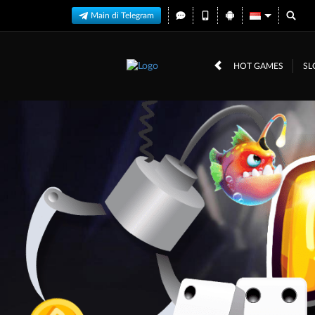
Main di Telegram
HOT GAMES
SL