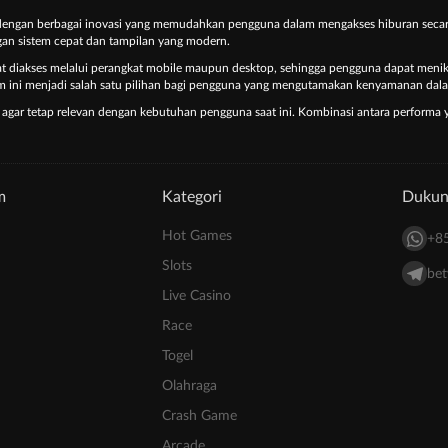
g dengan berbagai inovasi yang memudahkan pengguna dalam mengakses hiburan secara
an sistem cepat dan tampilan yang modern.
 diakses melalui perangkat mobile maupun desktop, sehingga pengguna dapat menik
form ini menjadi salah satu pilihan bagi pengguna yang mengutamakan kenyamanan dal
agar tetap relevan dengan kebutuhan pengguna saat ini. Kombinasi antara performa y
m
Kategori
Dukun
Hot Games
+8
Slots
be
Live Casino
Race
Togel
Olahraga
Crash Game
Arcade