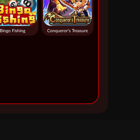
Bingo Fishing
Conqueror's Treasure