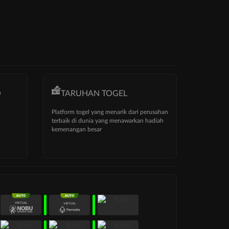
O
TARUHAN TOGEL
Platform togel yang menarik dari perusahan
terbaik di dunia yang menawarkan hadiah
kemenangan besar