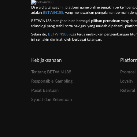
Di era digital saat ini, platform game online semakin berkemban
adalah
BETWIN188
, yang menawarkan pengalaman bermain deng
BETWIN188 menghadirkan berbagai pilihan permainan yang dapat
teknologi yang stabil serta navigasi yang mudah dipahami, plat
Selain itu,
BETWIN188
juga terus melakukan pengembangan fitur 
ini semakin diminati oleh berbagai kalangan.
Kebijaksanaan
Platfor
Tentang BETWIN188
Promosi
Responsible Gambling
Loyalty
Pusat Bantuan
Referral
Syarat dan Ketentuan