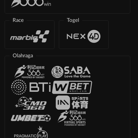
Race
Togel
Olahraga