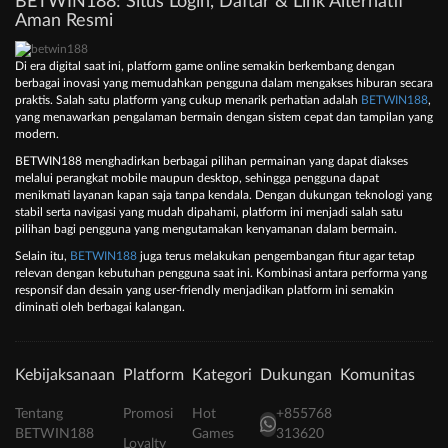
BETWIN188: Situs Login, Daftar & Link Alternatif
Aman Resmi
Di era digital saat ini, platform game online semakin berkembang dengan
berbagai inovasi yang memudahkan pengguna dalam mengakses hiburan secara
praktis. Salah satu platform yang cukup menarik perhatian adalah
BETWIN188
,
yang menawarkan pengalaman bermain dengan sistem cepat dan tampilan yang
modern.
BETWIN188 menghadirkan berbagai pilihan permainan yang dapat diakses
melalui perangkat mobile maupun desktop, sehingga pengguna dapat
menikmati layanan kapan saja tanpa kendala. Dengan dukungan teknologi yang
stabil serta navigasi yang mudah dipahami, platform ini menjadi salah satu
pilihan bagi pengguna yang mengutamakan kenyamanan dalam bermain.
Selain itu,
BETWIN188
juga terus melakukan pengembangan fitur agar tetap
relevan dengan kebutuhan pengguna saat ini. Kombinasi antara performa yang
responsif dan desain yang user-friendly menjadikan platform ini semakin
diminati oleh berbagai kalangan.
Kebijaksanaan
Platform
Kategori
Dukungan
Komunitas
Tentang
Promosi
Hot
+855768
BETWIN188
Games
313620
Loyalty