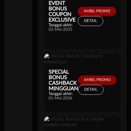
EVENT
BONUS
AMBIL PROMO
COUPON
EXCLUSIVE
DETAIL
Tanggal akhir:
02-Mei-2035
SPECIAL
BONUS
AMBIL PROMO
CASHBACK
MINGGUAN
DETAIL
Tanggal akhir:
01-Mei-2036