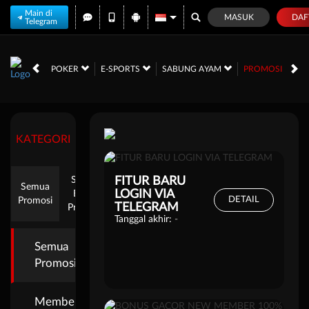
Main di
MASUK
DAF
Telegram
PROMOSI
ARCADE
POKER
E-SPORTS
SABUNG AYAM
KATEGORI
Semua
FITUR BARU
Semua
LOGIN VIA
Event
DETAIL
Promosi
TELEGRAM
Provider
Tanggal akhir:
-
Semua
Promosi
Member