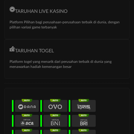
TARUHAN LIVE KASINO
Platform Pilihan bagi perusahaan-perusahaan terbaik di dunia, dengan
pilihan variasi game terbanyak
TARUHAN TOGEL
Platform togel yang menarik dari perusahan terbaik di dunia yang
menawarkan hadiah kemenangan besar