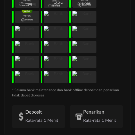
* Selama bank maintenance dan bank offline deposit dan penarikan
tidak dapat diproses
Deposit
Penarikan
Rata-rata 1 Menit
Rata-rata 1 Menit