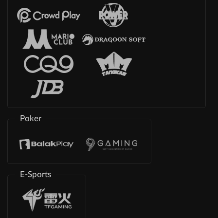
Poker
E-Sports