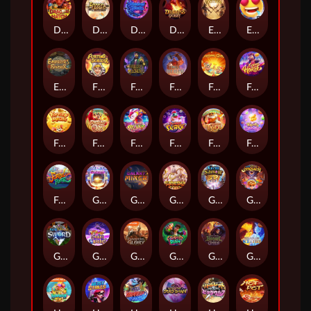
Dragon Hatch
Dragon Legend
Dragon Tiger Luck
Dragon's Treasure Quest
Egypt's Book of Mystery
Emoji Riches
Emperors Favour
Flirting Scholar
Forbidden Alchemy
Forge of Wealth
Fortune Gods
Fortune Horse
Fortune Mouse
Fortune Ox
Fortune Rabbit
Fortune Snake
Fortune Tiger
Fruity Candy
Futebol Fever
Galactic Gems
Galaxy Miner
Ganesha Gold
Gem Saviour
Gem Saviour Conquest
Gem Saviour Sword
Genie's 3 Wishes
Gladiator's Glory
Graffiti Rush
Grimms' Bounty: Hansel & Gretel
Guardians of Ice and Fire