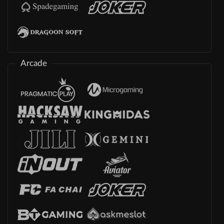
Arcade