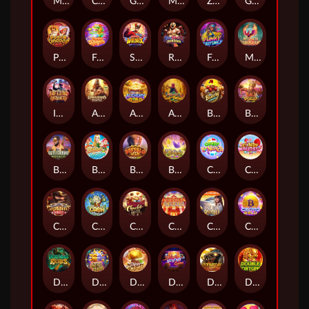
Midas Fortune
Caishen Wins
Ganesha Fortune
Mighty Mania
Zombie Blasters
Garuda Gems
Poker Kingdom Win
Fortune Dragon
Super Wildrix
Reel Royale Showdown
Funky Fortunez
Mythical Guardians
Inferno Mayhem
Asgardian Rising
Alchemy Gold
Alibaba's Cave of Fortune
Bakery Bonanza
Bali Vacation
Battleground Royale
Bikini Paradise
Buffalo Win
Butterfly Blossom
Candy Bonanza
Candy Burst
Captain's Bounty
Cash Mania
Chocolate Deluxe
Circus Delight
Cruise Royale
Crypto Gold
Dead Man's Riches
Destiny of Sun and Moon
Diner Delights
Diner Frenzy Spins
Doomsday Rampage
Double Fortune