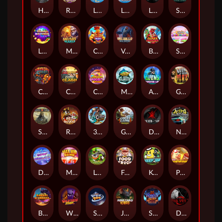
Hand of Anubis
Rise of Fortuna
LE FOOTBALL FAN
LE HOOLIGAN
Life and Death
Shadow Treasure
Lucky Multifruit
Merlin's Mania
Chicken Man
Valhalla: Wild Winter
Blaze Buddies
Sticky Candyland
Crystal Robot
Coop Clash
Chocolate Rocket
Marlin Masters Atlantis
Aliens Among Us
Grug Make Fire
Sand and Ashes
Red Rascal™
3 Cursed Chests™
Great Game Rockies
Death Becomes You
Nitro Nights
Dandy Diamonds
Max Win Machine
Le Prechaun
Fred's Food Truck
Keep 'em
Piggy Cluster Hunt
Barrel Bonanza
Wild Dojo Strike
Space Zoo
Junkyard Kings
Shadow Strike
Dark Spiral