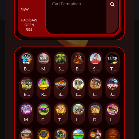
NEW
HACKSAW
OPEN
RGS
Beam Boys
Monkey Frenzy 2: Boss is Here!
Spinman
BULLETS AND BOUNTY
SMOKING DRAGON
The Luxe
BASH BROS
Ronin Stackways
Born Wild
LE ZEUS
LE COWBOY
JAWS OF JUSTICE
MIAMI MAYHEM
DONNY AND DANNY
TIGER LEGENDS
Le Fisherman
DEAL WITH DEATH
LE KING