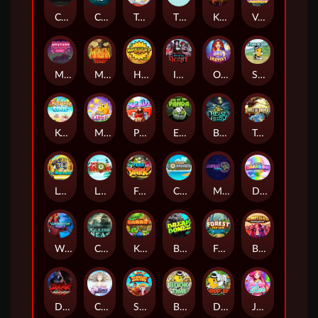
Chaos Crew
Cubes 2
Tai The Toad
The Respinners
Klowns
Vending Machine
Mystery Motel
Mayan Stackways
Harvest Wilds
Immortal Desire
Orb of Destiny
Stack'em
Keep 'em Cool
Magic Piggy
Pug Life
Eye of the Panda
Beast Below
Temple of Torment
Le Pharaoh
Let It Snow
Fear the Dark
Cash Compass
Miami Multiplier
Double Rainbow
Warrior Ways
Cursed Seas
King Carrot
Break Bones
Forest Fortune
Buffalo Stack'n'Sync
Dark Summoning
Cloud Princess
Shaolin Master
Book of Time
Drop'em
Jelly Slice