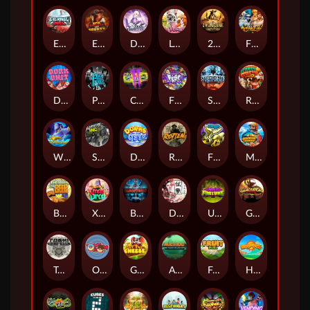
Eternal Duel
EPIC BULLETS & BOUNTY
Dusk Princess
Le Bunny
2 Wild 2 Die
Fist Of Destruction
Dork Unit
Pray for Three
Chaos Crew 2
Fighter Pit
Stormforged
Rusty & Curly
Wishbringer
Slayers Inc
Dorks of The Deep
Rotten
FRKN Bananas
Marlin Master
Benny The Beer
Xmas Drop
Bloodthirst
Densho
Undead Fortune
Gladiator Legends
Toshi Video Club
OmNom
Get The Cheese
Aztec Twist
Fruit Duel
Hop'n'Pop