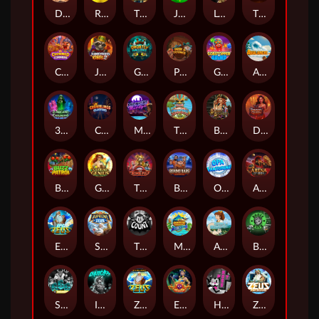
Darkside Prairie: Magical Beast
Raidmark
The Lost Book of Mummy’s Curse
Jumpasaurs
Leatherheads
The Jack & Rose
Crowned Corners
Junkyard Kings 2
Ghostly Hallows
Peek & Pounce
Gobstopper Grind
Avalanche
3 Arcane Cauldrons
Crownlings Clusters
Midnight Mirage
Tikitopia BoosterBelt
Bonnie's Buccaneers
Demon Queen
Buzz Patrol
Gearlab Genius
The Crime File
Behind Bars: Masterplan
Opa Santorini!
Arena of Iron
Epic Ze Zeus
Supreme Zeus
THE COUNT
MARLIN MASTERS: THE BIG HAUL
Aiko and the Wind Spirit
Booze Bash
SixSixSix
Invictus
Ze Zeus
Eye of Medusa
Hot Ross
Zeus Ze Zecond