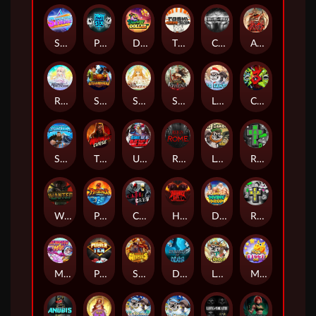
Superstar Sevens
PRAY FOR SIX
Danny Dollar
TOSHI WAYS CLUB
CIRCLE OF LIFE
ARMY OF ARES
RAINBOW PRINCESS
STEAMRUNNERS
SUN PRINCESS
SPEAR OF ATHENA
LE SANTA
CHAOS CREW 3
STORMBORN
THE WILDWOOD CURSE
Ultimate Slot of America
Reign of Rome
Le Bandit
Rad Maxx
Wanted Dead or a Wild
Phoenix
Cash Crew
Hounds Of Hell
Divine Drop
RIP City
Munchy Milo
Power of 10
Strength Of Hercules
Dynasty of Death
Le Digger
Magic Piggy OG