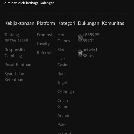
diminati oleh berbagai kalangan.
Kebijaksanaan
Platform
Kategori
Dukungan
Komunitas
Tentang
Promosi
Hot
+855999
BETWIN188
Games
59932
Loyalty
Responsible
Slots
betwin1
Referral
Gambling
88nxs
Live
Pusat Bantuan
Casino
Syarat dan
Race
Ketentuan
Togel
Olahraga
Crash
Game
Arcade
Poker
E-Sports