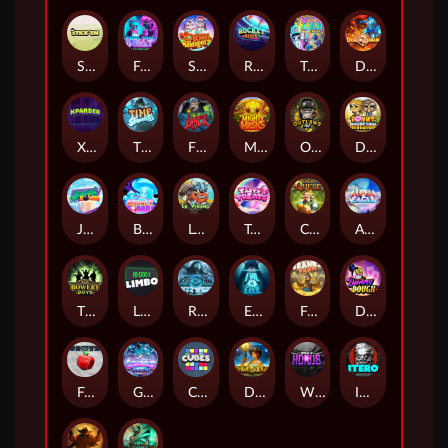
Stick'em
Feel The Beat
Snow Slingers
Rocket Reels
Twisted Lab
Dragon’s Domain
Xpander
Time Spinners
Fire My Laser
Mighty Masks
Outlasw Inc
Donut Division
Joker Bombs
BOUNCY BOMBS
Le Viking
Tasty Treats
Cash Quest
Alpha Eagle
The Bowery Boys
Limbo
Rise of Ymir
Evil Eyes
Frank's Farm
DONNY DOUGH
Frutz
Gronk's Gems
Cubes
Dawn of Kings
Wings of Horus
ITERO