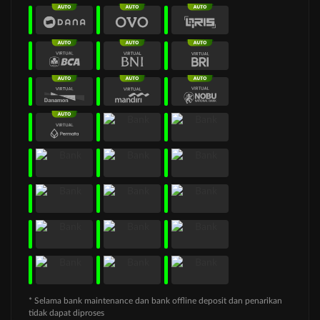
* Selama bank maintenance dan bank offline deposit dan penarikan
tidak dapat diproses