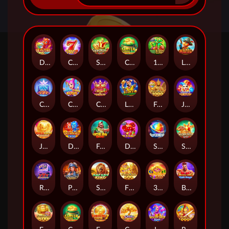
Devil Fire Bonu$ Coin
Crazy777 2
Super Ace 2
Clover Coins 4x4
100 Blazing Clover
Lucky Macaw
Crystal 777 DELUXE
Circus Joker 4096
Crown of Fortune
Lucky Caramelo
Fortune Garuda 1000
Joker's Fortune
Joker Coins Expanded
Devil Fire Twins
Fortune Hook Boom
Dice & Drop
Supernova
Super Ace SPEED
Rapid Gems 777
Pirate Queen 2
Safari King
FORTUNE GARUDA 500
3 Coin Treasures 2
Boxing King Title Match