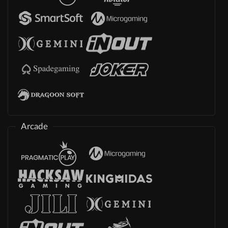
Arcade