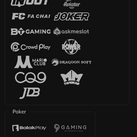
Poker