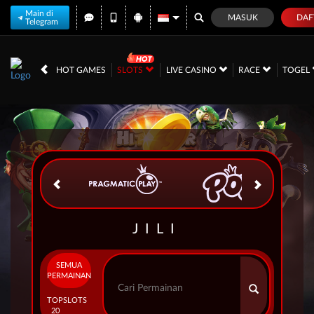
Main di
MASUK
DAF
Telegram
IDR
12,731,898,
HOT GAMES
SLOTS
LIVE CASINO
RACE
TOGEL
JILI
SEMUA
PERMAINAN
TOP
SLOTS
20