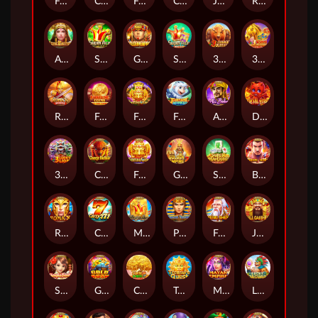
Fortune Gems 500
Clover Coins 3x3
Fortune Coins 2
Cash Coin
Jackpot Joker FEVER
ROMA X 10000
Aztec Priestess
Super Ace
Golden Empire
Super Ace Joker
3 Charge Buffalo
3 Coin Wild Horse
Roma X Deluxe
Fortune Coins
Fortune Gems 2
Fortune Monkey
Ali Baba
Devil Fire
3 LUCKY LION
Charge Buffalo
Fortune Gems
GOLDEN EMPIRE 2
SUPER MAHJONG
Boxing King
RomaX
Crazy777
Mega Ace
Pharaoh Treasure
Fengshen
Jili Caishen
Shanghai Beauty
Gold Rush
Coin Tree
Treasure Quest
Mayan Empire
Lucky Jaguar